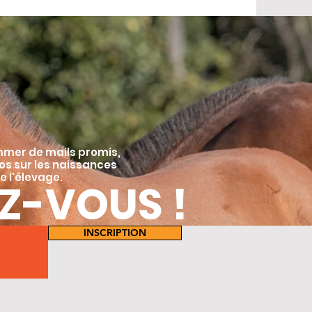
mmer de mails promis,
fos sur les naissances
e l'élevage.
Z-VOUS !
INSCRIPTION