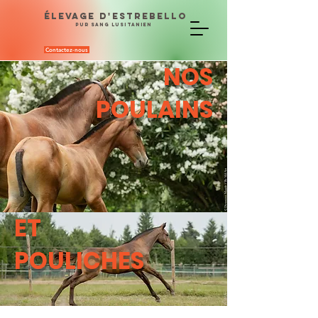
ÉLEVAGE D'ESTREBELLO
PUR SANG LUSITANIEN
Contactez-nous
NOS
POULAINS
ET
POULICHES