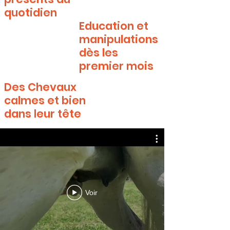
quotidien
Education et
manipulations
dès les
premier mois
Des Chevaux
calmes et bien
dans leur tête
Voir