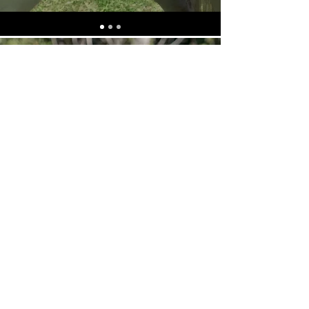
INSCRIVEZ-
VOUS !
On ne va pas vous spammer de
mails promis,
c'est pour avoir des infos sur les
naissances
et les news de l'élevage.