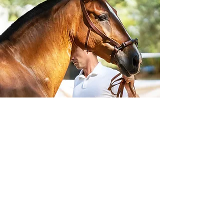
INSCRIVEZ-
VOUS !
On ne va pas vous spammer de
mails promis,
c'est pour avoir des infos sur les
naissances