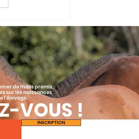
m, Première
naissance de 2026
mmer de mails promis,
fos sur les naissances
e l'élevage.
Z-VOUS !
INSCRIPTION