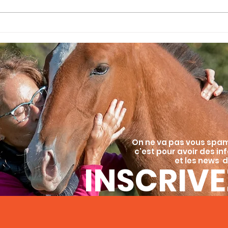
Xalia, deuxième
Xar
naissance de 2026
On ne va pas vous spa
c'est pour avoir des in
et les news d
INSCRIVE