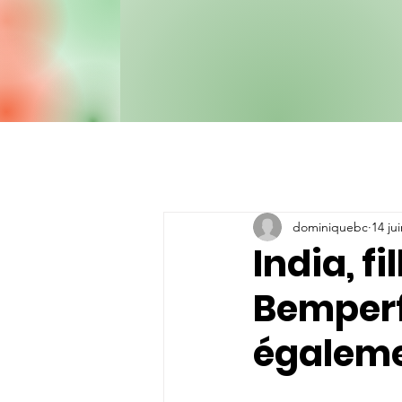
dominiquebc
14 ju
India, fi
Bemperf
égaleme